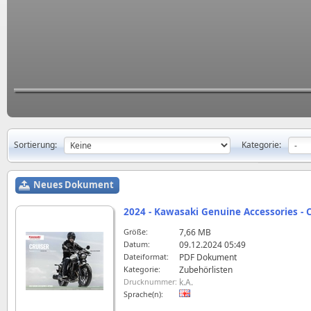
Sortierung:
Kategorie:
Neues Dokument
2024 - Kawasaki Genuine Accessories - 
Größe:
7,66 MB
Datum:
09.12.2024 05:49
Dateiformat:
PDF Dokument
Kategorie:
Zubehörlisten
Drucknummer:
k.A.
Sprache(n):