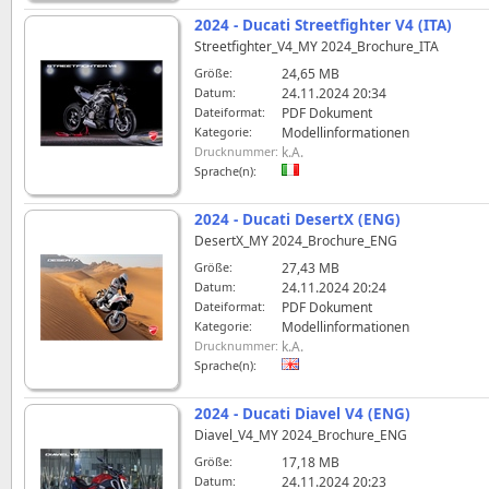
2024 - Ducati Streetfighter V4 (ITA)
Streetfighter_V4_MY 2024_Brochure_ITA
Größe:
24,65 MB
Datum:
24.11.2024 20:34
Dateiformat:
PDF Dokument
Kategorie:
Modellinformationen
Drucknummer:
k.A.
Sprache(n):
2024 - Ducati DesertX (ENG)
DesertX_MY 2024_Brochure_ENG
Größe:
27,43 MB
Datum:
24.11.2024 20:24
Dateiformat:
PDF Dokument
Kategorie:
Modellinformationen
Drucknummer:
k.A.
Sprache(n):
2024 - Ducati Diavel V4 (ENG)
Diavel_V4_MY 2024_Brochure_ENG
Größe:
17,18 MB
Datum:
24.11.2024 20:23