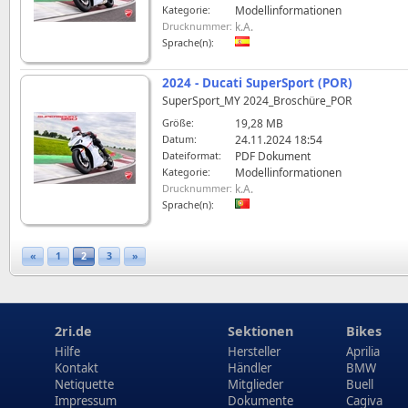
Kategorie:
Modellinformationen
Drucknummer:
k.A.
Sprache(n):
2024 - Ducati SuperSport (POR)
SuperSport_MY 2024_Broschüre_POR
Größe:
19,28 MB
Datum:
24.11.2024 18:54
Dateiformat:
PDF Dokument
Kategorie:
Modellinformationen
Drucknummer:
k.A.
Sprache(n):
«
1
2
3
»
2ri.de
Sektionen
Bikes
Hilfe
Hersteller
Aprilia
Kontakt
Händler
BMW
Netiquette
Mitglieder
Buell
Impressum
Dokumente
Cagiva