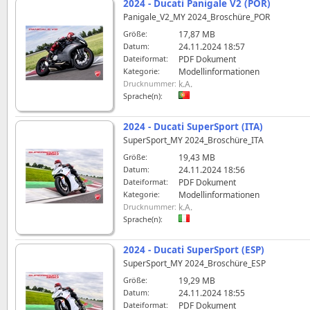
2024 - Ducati Panigale V2 (POR)
Panigale_V2_MY 2024_Broschüre_POR
Größe:
17,87 MB
Datum:
24.11.2024 18:57
Dateiformat:
PDF Dokument
Kategorie:
Modellinformationen
Drucknummer:
k.A.
Sprache(n):
2024 - Ducati SuperSport (ITA)
SuperSport_MY 2024_Broschüre_ITA
Größe:
19,43 MB
Datum:
24.11.2024 18:56
Dateiformat:
PDF Dokument
Kategorie:
Modellinformationen
Drucknummer:
k.A.
Sprache(n):
2024 - Ducati SuperSport (ESP)
SuperSport_MY 2024_Broschüre_ESP
Größe:
19,29 MB
Datum:
24.11.2024 18:55
Dateiformat:
PDF Dokument