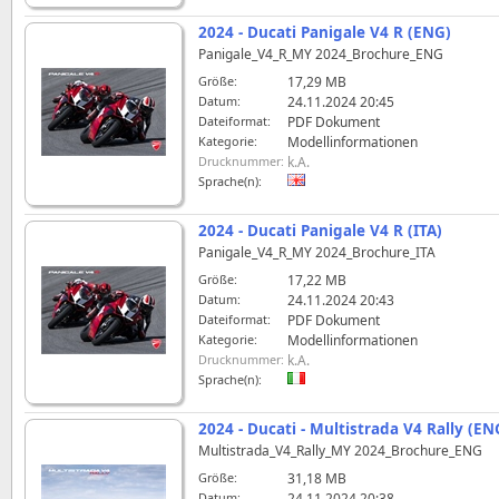
2024 - Ducati Panigale V4 R (ENG)
Panigale_V4_R_MY 2024_Brochure_ENG
Größe:
17,29 MB
Datum:
24.11.2024 20:45
Dateiformat:
PDF Dokument
Kategorie:
Modellinformationen
Drucknummer:
k.A.
Sprache(n):
2024 - Ducati Panigale V4 R (ITA)
Panigale_V4_R_MY 2024_Brochure_ITA
Größe:
17,22 MB
Datum:
24.11.2024 20:43
Dateiformat:
PDF Dokument
Kategorie:
Modellinformationen
Drucknummer:
k.A.
Sprache(n):
2024 - Ducati - Multistrada V4 Rally (EN
Multistrada_V4_Rally_MY 2024_Brochure_ENG
Größe:
31,18 MB
Datum:
24.11.2024 20:38