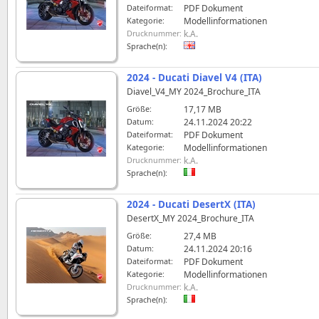
Dateiformat:
PDF Dokument
Kategorie:
Modellinformationen
Drucknummer:
k.A.
Sprache(n):
2024 - Ducati Diavel V4 (ITA)
Diavel_V4_MY 2024_Brochure_ITA
Größe:
17,17 MB
Datum:
24.11.2024 20:22
Dateiformat:
PDF Dokument
Kategorie:
Modellinformationen
Drucknummer:
k.A.
Sprache(n):
2024 - Ducati DesertX (ITA)
DesertX_MY 2024_Brochure_ITA
Größe:
27,4 MB
Datum:
24.11.2024 20:16
Dateiformat:
PDF Dokument
Kategorie:
Modellinformationen
Drucknummer:
k.A.
Sprache(n):