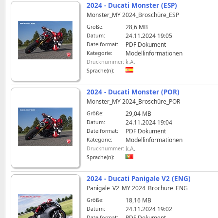
2024 - Ducati Monster (ESP)
Monster_MY 2024_Broschüre_ESP
Größe:
28,6 MB
Datum:
24.11.2024 19:05
Dateiformat:
PDF Dokument
Kategorie:
Modellinformationen
Drucknummer:
k.A.
Sprache(n):
2024 - Ducati Monster (POR)
Monster_MY 2024_Broschüre_POR
Größe:
29,04 MB
Datum:
24.11.2024 19:04
Dateiformat:
PDF Dokument
Kategorie:
Modellinformationen
Drucknummer:
k.A.
Sprache(n):
2024 - Ducati Panigale V2 (ENG)
Panigale_V2_MY 2024_Brochure_ENG
Größe:
18,16 MB
Datum:
24.11.2024 19:02
Dateiformat:
PDF Dokument