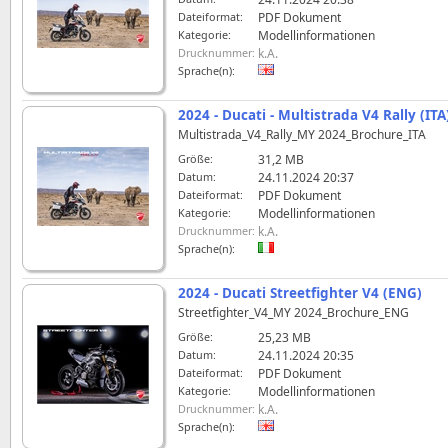
Dateiformat:
PDF Dokument
Kategorie:
Modellinformationen
Drucknummer:
k.A.
Sprache(n):
2024 - Ducati - Multistrada V4 Rally (ITA
Multistrada_V4_Rally_MY 2024_Brochure_ITA
Größe:
31,2 MB
Datum:
24.11.2024 20:37
Dateiformat:
PDF Dokument
Kategorie:
Modellinformationen
Drucknummer:
k.A.
Sprache(n):
2024 - Ducati Streetfighter V4 (ENG)
Streetfighter_V4_MY 2024_Brochure_ENG
Größe:
25,23 MB
Datum:
24.11.2024 20:35
Dateiformat:
PDF Dokument
Kategorie:
Modellinformationen
Drucknummer:
k.A.
Sprache(n):