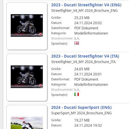
2023 - Ducati Streetfighter V4 (ENG)
Streetfighter_V4_MY 2024_Brochure_ENG
Größe:
25,23 MB
Datum:
24.11.2024 20:02
Dateiformat:
PDF Dokument
Kategorie:
Modellinformationen
Drucknummer:
k.A.
Sprache(n):
2023 - Ducati Streetfighter V4 (ITA)
Streetfighter_V4_MY 2024_Brochure_ITA
Größe:
24,65 MB
Datum:
24.11.2024 20:01
Dateiformat:
PDF Dokument
Kategorie:
Modellinformationen
Drucknummer:
k.A.
Sprache(n):
2024 - Ducati SuperSport (ENG)
SuperSport_MY 2024_Broschüre_ENG
Größe:
19,27 MB
Datum:
24.11.2024 19:32