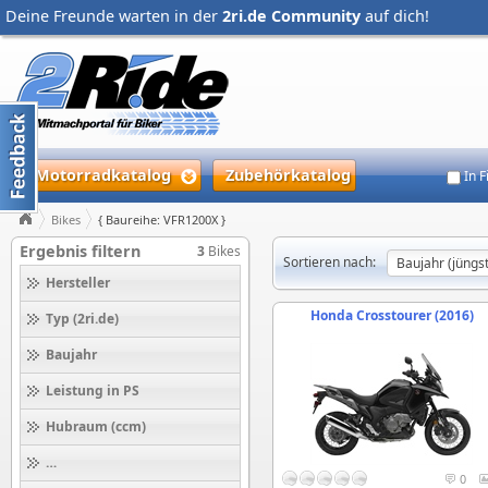
Deine Freunde warten in der
2ri.de Community
auf dich!
Motorradkatalog
Zubehörkatalog
In 
Bikes
{ Baureihe: VFR1200X }
Ergebnis filtern
3
Bikes
Sortieren nach:
Hersteller
Honda Crosstourer (2016)
Typ (2ri.de)
Baujahr
Leistung in PS
Hubraum (ccm)
Höchstgeschwindigkeit (km/h)
0