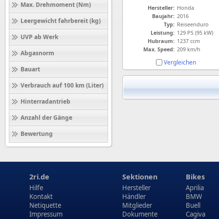
Max. Drehmoment (Nm)
Hersteller:
Honda
Baujahr:
2016
Leergewicht fahrbereit (kg)
Typ:
Reiseenduro
Leistung:
129 PS (95 kW)
UVP ab Werk
Hubraum:
1237 ccm
Max. Speed:
209 km/h
Abgasnorm
Vergleichen
Bauart
Verbrauch auf 100 km (Liter)
Hinterradantrieb
Anzahl der Gänge
Bewertung
2ri.de
Sektionen
Bikes
Hilfe
Hersteller
Aprilia
Kontakt
Händler
BMW
Netiquette
Mitglieder
Buell
Impressum
Dokumente
Cagiva