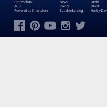
Datenschutz
News
Derbi
AGB
Events
Ducati
Powered by
Smartstore
Zubehörkatalog
Harley-Dav