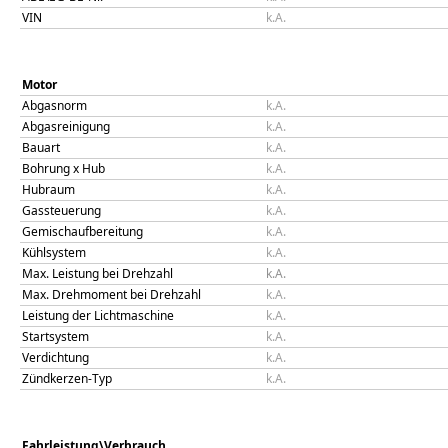
VIN
k.A.
Motor
Abgasnorm
k.A.
Abgasreinigung
k.A.
Bauart
k.A.
Bohrung x Hub
k.A.
Hubraum
k.A.
Gassteuerung
k.A.
Gemischaufbereitung
k.A.
Kühlsystem
k.A.
Max. Leistung bei Drehzahl
k.A.
Max. Drehmoment bei Drehzahl
k.A.
Leistung der Lichtmaschine
k.A.
Startsystem
k.A.
Verdichtung
k.A.
Zündkerzen-Typ
k.A.
Fahrleistung\Verbrauch