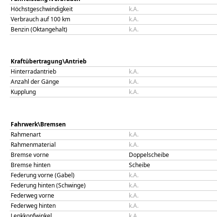
Höchstgeschwindigkeit
k.A.
Verbrauch auf 100 km
k.A.
Benzin (Oktangehalt)
k.A.
Kraftübertragung\Antrieb
Hinterradantrieb
k.A.
Anzahl der Gänge
k.A.
Kupplung
k.A.
Fahrwerk\Bremsen
Rahmenart
k.A.
Rahmenmaterial
k.A.
Bremse vorne
Doppelscheibe
Bremse hinten
Scheibe
Federung vorne (Gabel)
k.A.
Federung hinten (Schwinge)
k.A.
Federweg vorne
k.A.
Federweg hinten
k.A.
Lenkkopfwinkel
k.A.