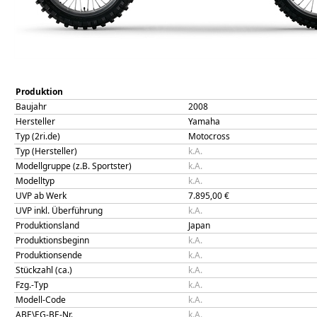
Produktion
Baujahr
2008
Hersteller
Yamaha
Typ (2ri.de)
Motocross
Typ (Hersteller)
k.A.
Modellgruppe (z.B. Sportster)
k.A.
Modelltyp
k.A.
UVP ab Werk
7.895,00
€
UVP inkl. Überführung
k.A.
Produktionsland
Japan
Produktionsbeginn
k.A.
Produktionsende
k.A.
Stückzahl (ca.)
k.A.
Fzg.-Typ
k.A.
Modell-Code
k.A.
ABE\EG-BE-Nr.
k.A.