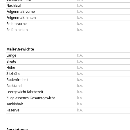
Nachlauf
k.A.
Felgenmaß vorne
k.A.
Felgenmaß hinten
k.A.
Reifen vorne
k.A.
Reifen hinten
k.A.
Maße\Gewichte
Länge
k.A.
Breite
k.A.
Höhe
k.A.
Sitzhöhe
k.A.
Bodenfreiheit
k.A.
Radstand
k.A.
Leergewicht fahrbereit
k.A.
Zugelassenes Gesamtgewicht
k.A.
Tankinhalt
k.A.
Reserve
k.A.
Ausstattung