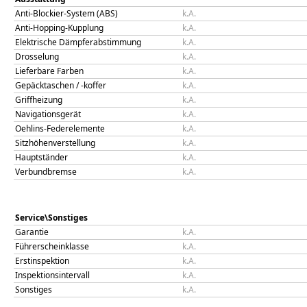
Anti-Blockier-System (ABS)
k.A.
Anti-Hopping-Kupplung
k.A.
Elektrische Dämpferabstimmung
k.A.
Drosselung
k.A.
Lieferbare Farben
k.A.
Gepäcktaschen / -koffer
k.A.
Griffheizung
k.A.
Navigationsgerät
k.A.
Oehlins-Federelemente
k.A.
Sitzhöhenverstellung
k.A.
Hauptständer
k.A.
Verbundbremse
k.A.
Service\Sonstiges
Garantie
k.A.
Führerscheinklasse
k.A.
Erstinspektion
k.A.
Inspektionsintervall
k.A.
Sonstiges
k.A.