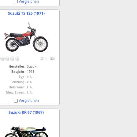
Vergleichen
Suzuki TS 125 (1971)
0
0
Hersteller:
Suzuki
Baujahr:
1971
Typ:
k.A.
Leistung:
k.A.
Hubraum:
k.A.
Max. Speed:
k.A.
Vergleichen
Suzuki RK 67 (1967)