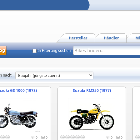
Hersteller
Händler
Mi
og
In Filterung suchen
n nach:
uzuki GS 1000 (1978)
Suzuki RM250 (1977)
0
0
0
0