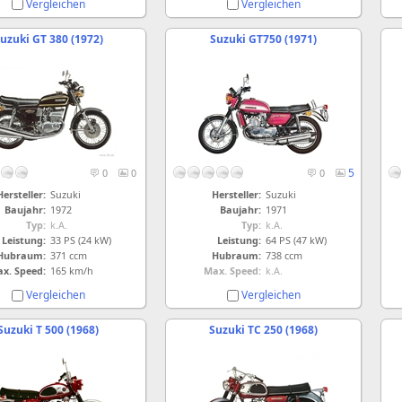
Vergleichen
Vergleichen
uzuki GT 380 (1972)
Suzuki GT750 (1971)
5
0
0
0
Hersteller:
Suzuki
Hersteller:
Suzuki
Baujahr:
1972
Baujahr:
1971
Typ:
k.A.
Typ:
k.A.
Leistung:
33 PS (24 kW)
Leistung:
64 PS (47 kW)
Hubraum:
371 ccm
Hubraum:
738 ccm
x. Speed:
165 km/h
Max. Speed:
k.A.
Vergleichen
Vergleichen
Suzuki T 500 (1968)
Suzuki TC 250 (1968)