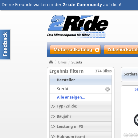
Deine Freunde warten in der
2ri.de Community
auf dich!
Motorradkatalog
Zubehörkatal
Bikes
Suzuki
Ergebnis filtern
374
Bikes
Sortiere
Hersteller
Suzuki
S
Alle anzeigen...
Typ (2ri.de)
Baujahr
Leistung in PS
Hubraum (ccm)