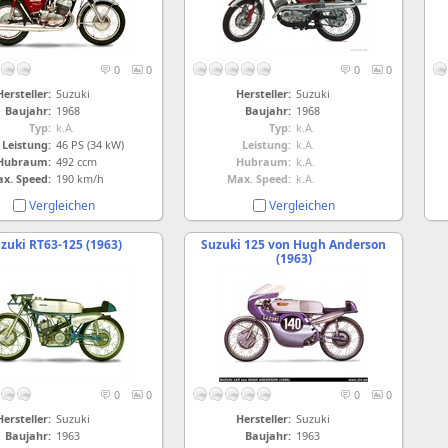
0
0
0
0
Hersteller:
Suzuki
Hersteller:
Suzuki
Baujahr:
1968
Baujahr:
1968
Typ:
k.A.
Typ:
k.A.
Leistung:
46 PS (34 kW)
Leistung:
k.A.
Hubraum:
492 ccm
Hubraum:
k.A.
x. Speed:
190 km/h
Max. Speed:
k.A.
Vergleichen
Vergleichen
zuki RT63-125 (1963)
Suzuki 125 von Hugh Anderson
(1963)
0
0
0
0
Hersteller:
Suzuki
Hersteller:
Suzuki
Baujahr:
1963
Baujahr:
1963