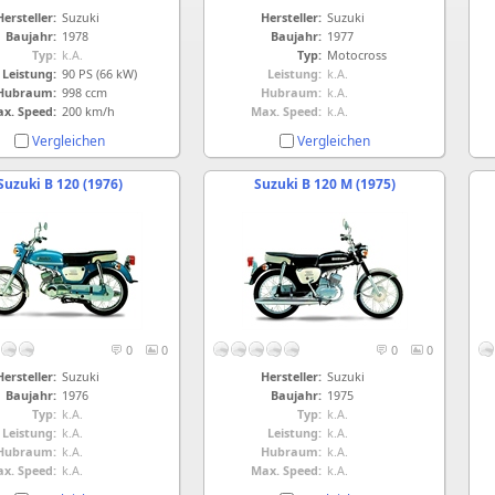
Hersteller:
Suzuki
Hersteller:
Suzuki
Baujahr:
1978
Baujahr:
1977
Typ:
k.A.
Typ:
Motocross
Leistung:
90 PS (66 kW)
Leistung:
k.A.
Hubraum:
998 ccm
Hubraum:
k.A.
x. Speed:
200 km/h
Max. Speed:
k.A.
Vergleichen
Vergleichen
Suzuki B 120 (1976)
Suzuki B 120 M (1975)
0
0
0
0
Hersteller:
Suzuki
Hersteller:
Suzuki
Baujahr:
1976
Baujahr:
1975
Typ:
k.A.
Typ:
k.A.
Leistung:
k.A.
Leistung:
k.A.
Hubraum:
k.A.
Hubraum:
k.A.
x. Speed:
k.A.
Max. Speed:
k.A.