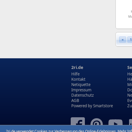
Ma
«
1
2ri.de
Se
Hilfe
He
Kontakt
Hä
Netiquette
Mi
Impressum
Do
Datenschutz
N
AGB
Ev
Powered by
Smartstore
Zu
2ri.de verwendet Cookies zur Verbesserung des Online-Erlebnisses.
Mehr In