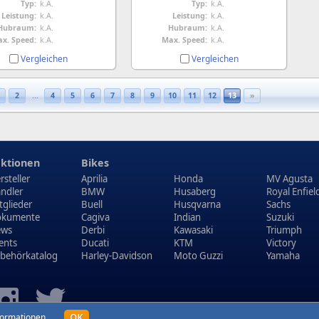
Typ:
k.A.
Typ:
k.A.
Leistung:
k.A.
Leistung:
k.A.
Hubraum:
k.A.
Hubraum:
k.A.
x. Speed:
k.A.
Max. Speed:
k.A.
Vergleichen
Vergleichen
2
...
4
5
6
7
8
9
10
11
12
13
»
ktionen
Bikes
rsteller
Aprilia
Honda
MV Agusta
ndler
BMW
Husaberg
Royal Enfiel
tglieder
Buell
Husqvarna
Sachs
kumente
Cagiva
Indian
Suzuki
ews
Derbi
Kawasaki
Triumph
ents
Ducati
KTM
Victory
behörkatalog
Harley-Davidson
Moto Guzzi
Yamaha
OK
formationen
.