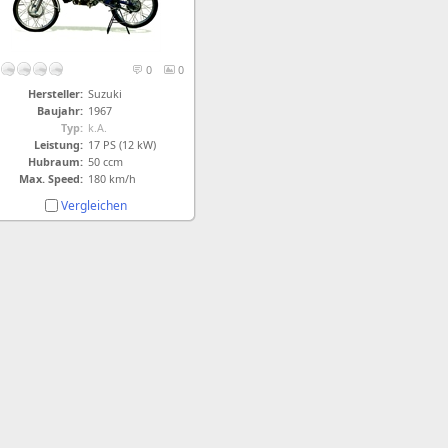
0
0
Hersteller:
Suzuki
Baujahr:
1967
Typ:
k.A.
Leistung:
17 PS (12 kW)
Hubraum:
50 ccm
Max. Speed:
180 km/h
Vergleichen