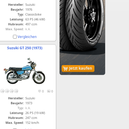
Hersteller:
Suzuki
Baujahr:
1976
Typ:
Classicbike
Leistung:
63 PS (46 kW)
Hubraum:
497 ccm
Max. Speed:
k.A.
Vergleichen
Suzuki GT 250 (1973)
Jetzt kaufen
0
0
Hersteller:
Suzuki
Baujahr:
1973
Typ:
k.A.
Leistung:
26 PS (19 kW)
Hubraum:
247 ccm
Max. Speed:
152 km/h