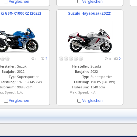
Vergleichen
Vergleichen
ki GSX-R1000RZ (2022)
Suzuki Hayabusa (2022)
2
2
0
0
Hersteller:
Suzuki
Hersteller:
Suzuki
Baujahr:
2022
Baujahr:
2022
Typ:
Supersportler
Typ:
Supersportler
Leistung:
197 PS (145 kW)
Leistung:
190 PS (140 kW)
Hubraum:
999,8 ccm
Hubraum:
1340 ccm
x. Speed:
k.A.
Max. Speed:
k.A.
Vergleichen
Vergleichen