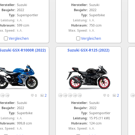
Hersteller:
Suzuki
Hersteller:
Suzuki
Baujahr:
2022
Baujahr:
2022
Typ:
Supersportler
Typ:
Superbike
Leistung:
k.A.
Leistung:
k.A.
Hubraum:
599 ccm
Hubraum:
750 ccm
x. Speed:
k.A.
Max. Speed:
k.A.
Vergleichen
Vergleichen
Suzuki GSX-R1000R (2022)
Suzuki GSX-R125 (2022)
2
2
0
0
Hersteller:
Suzuki
Hersteller:
Suzuki
Baujahr:
2022
Baujahr:
2022
Typ:
Superbike
Typ:
Supersportler
Leistung:
k.A.
Leistung:
15 PS (11 kW)
Hubraum:
999,8 ccm
Hubraum:
124 ccm
x. Speed:
k.A.
Max. Speed:
k.A.