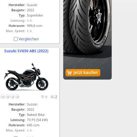
Hersteller:
Suzuki
Baujahr:
2022
Typ:
Superbike
Leistung:
k.A.
Hubraum:
999,8 ccm
Max. Speed:
k.A.
Vergleichen
Suzuki SV650 ABS (2022)
Jetzt kaufen
2
0
Hersteller:
Suzuki
Baujahr:
2022
Typ:
Naked Bike
Leistung:
73 PS (54 kW)
Hubraum:
645 ccm
Max. Speed:
k.A.