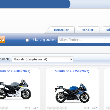
Hersteller
Händler
Mi
og
In Filterung suchen
n nach:
zuki GSX-R600 (2022)
Suzuki GSX-R750 (2022)
2
2
0
0