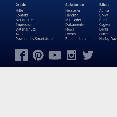
2ri.de
Sektionen
Bikes
Hilfe
Hersteller
Aprilia
Kontakt
Händler
BMW
Netiquette
Mitglieder
Buell
Impressum
Dokumente
Cagiva
Datenschutz
News
Derbi
AGB
Events
Ducati
Powered by
Smartstore
Zubehörkatalog
Harley-Dav