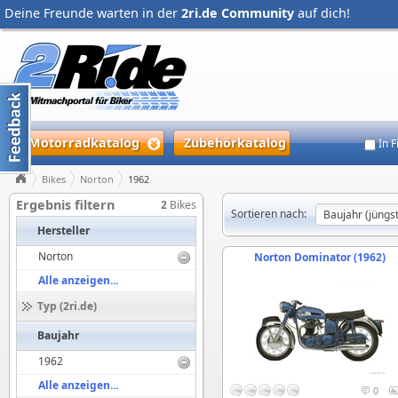
Deine Freunde warten in der
2ri.de Community
auf dich!
Motorradkatalog
Zubehörkatalog
In 
Bikes
Norton
1962
Ergebnis filtern
2
Bikes
Sortieren nach:
Hersteller
Norton
Norton Dominator (1962)
Alle anzeigen...
Typ (2ri.de)
Baujahr
1962
Alle anzeigen...
0