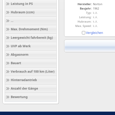
Leistung in PS
Hersteller:
Norton
Baujahr:
1962
Hubraum (ccm)
Typ:
k.A.
Leistung:
k.A.
Höchstgeschwindigkeit (km/h)
Hubraum:
k.A.
Max. Speed:
k.A.
Max. Drehmoment (Nm)
Vergleichen
Leergewicht fahrbereit (kg)
UVP ab Werk
Abgasnorm
Bauart
Verbrauch auf 100 km (Liter)
Hinterradantrieb
Anzahl der Gänge
Bewertung