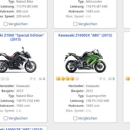
Typ:
Naked Bike
Typ:
Allrounder
Leistung:
113 PS (83 kW)
Leistung:
118 PS (87 kW)
Hubraum:
806 ccm
Hubraum:
1043 ccm
x. Speed:
230 km/h
Max. Speed:
k.A.
Vergleichen
Vergleichen
i Z1000 "Special Edition"
Kawasaki Z1000SX "ABS" (2013)
(2013)
4
8
0
0
Hersteller:
Kawasaki
Hersteller:
Kawasaki
Baujahr:
2013
Baujahr:
2013
Typ:
Naked Bike
Typ:
Supersportler
Leistung:
138 PS (102 kW)
Leistung:
138 PS (102 kW)
Hubraum:
1043 ccm
Hubraum:
1043 ccm
x. Speed:
k.A.
Max. Speed:
k.A.
Vergleichen
Vergleichen
ki 1400GTR "ABS" (2013)