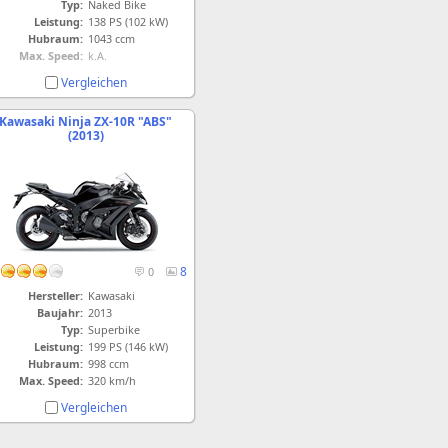
Typ:
Naked Bike
Leistung:
138 PS (102 kW)
Hubraum:
1043 ccm
Max. Speed:
k.A.
Vergleichen
Kawasaki Ninja ZX-10R "ABS"
(2013)
8
0
Hersteller:
Kawasaki
Baujahr:
2013
Typ:
Superbike
Leistung:
199 PS (146 kW)
Hubraum:
998 ccm
Max. Speed:
320 km/h
Vergleichen