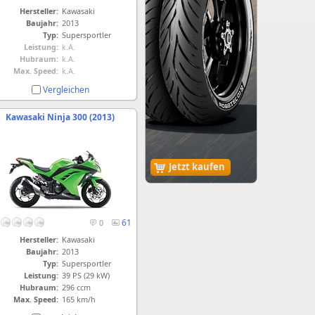
Hersteller:
Kawasaki
Baujahr:
2013
Typ:
Supersportler
Leistung:
k.A.
Hubraum:
k.A.
Max. Speed:
k.A.
Vergleichen
Kawasaki Ninja 300 (2013)
Jetzt kaufen
61
0
Hersteller:
Kawasaki
Baujahr:
2013
Typ:
Supersportler
Leistung:
39 PS (29 kW)
Hubraum:
296 ccm
Max. Speed:
165 km/h