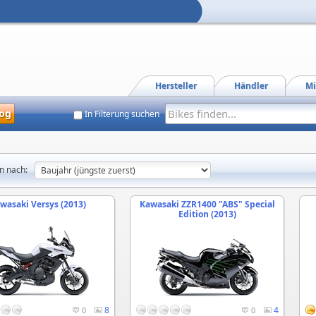
Hersteller
Händler
Mi
og
In Filterung suchen
n nach:
wasaki Versys (2013)
Kawasaki ZZR1400 "ABS" Special
Edition (2013)
8
4
0
0