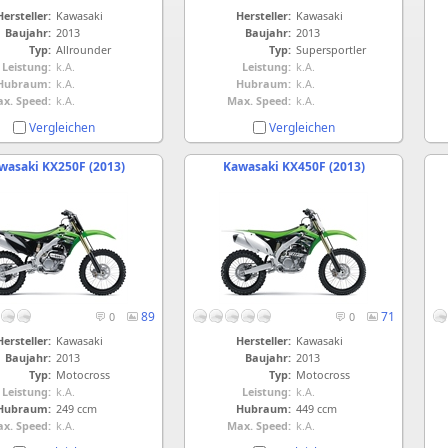
Hersteller:
Kawasaki
Hersteller:
Kawasaki
Baujahr:
2013
Baujahr:
2013
Typ:
Allrounder
Typ:
Supersportler
Leistung:
k.A.
Leistung:
k.A.
Hubraum:
k.A.
Hubraum:
k.A.
x. Speed:
k.A.
Max. Speed:
k.A.
Vergleichen
Vergleichen
wasaki KX250F (2013)
Kawasaki KX450F (2013)
89
71
0
0
Hersteller:
Kawasaki
Hersteller:
Kawasaki
Baujahr:
2013
Baujahr:
2013
Typ:
Motocross
Typ:
Motocross
Leistung:
k.A.
Leistung:
k.A.
Hubraum:
249 ccm
Hubraum:
449 ccm
x. Speed:
k.A.
Max. Speed:
k.A.