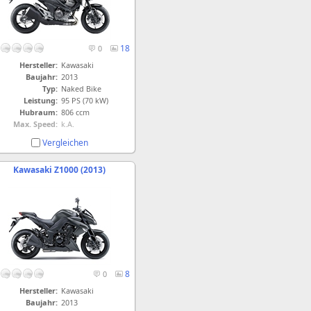
18
0
Hersteller:
Kawasaki
Baujahr:
2013
Typ:
Naked Bike
Leistung:
95 PS (70 kW)
Hubraum:
806 ccm
Max. Speed:
k.A.
Vergleichen
Kawasaki Z1000 (2013)
8
0
Hersteller:
Kawasaki
Baujahr:
2013