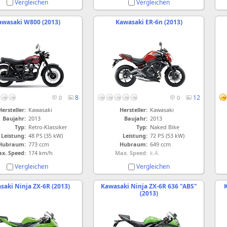
Vergleichen
Vergleichen
awasaki W800 (2013)
Kawasaki ER-6n (2013)
8
12
0
0
Hersteller:
Kawasaki
Hersteller:
Kawasaki
Baujahr:
2013
Baujahr:
2013
Typ:
Retro-Klassiker
Typ:
Naked Bike
Leistung:
48 PS (35 kW)
Leistung:
72 PS (53 kW)
Hubraum:
773 ccm
Hubraum:
649 ccm
x. Speed:
174 km/h
Max. Speed:
k.A.
Vergleichen
Vergleichen
saki Ninja ZX-6R (2013)
Kawasaki Ninja ZX-6R 636 "ABS"
K
(2013)