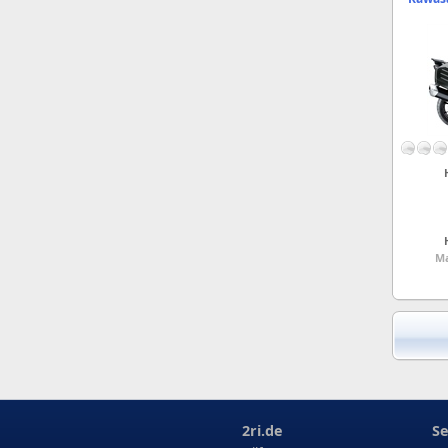
Ma
2ri.de
Se