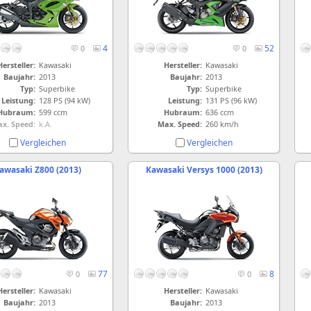
4
52
0
0
Hersteller:
Kawasaki
Hersteller:
Kawasaki
Baujahr:
2013
Baujahr:
2013
Typ:
Superbike
Typ:
Superbike
Leistung:
128 PS (94 kW)
Leistung:
131 PS (96 kW)
Hubraum:
599 ccm
Hubraum:
636 ccm
x. Speed:
k.A.
Max. Speed:
260 km/h
Vergleichen
Vergleichen
awasaki Z800 (2013)
Kawasaki Versys 1000 (2013)
77
8
0
0
Hersteller:
Kawasaki
Hersteller:
Kawasaki
Baujahr:
2013
Baujahr:
2013