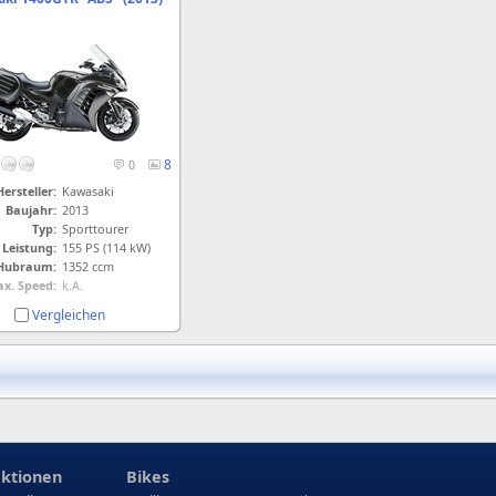
8
0
Hersteller:
Kawasaki
Baujahr:
2013
Typ:
Sporttourer
Leistung:
155 PS (114 kW)
Hubraum:
1352 ccm
x. Speed:
k.A.
Vergleichen
ktionen
Bikes