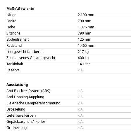
Maße\Gewichte
Länge
2.190
mm
Breite
790
mm
Höhe
1.075
mm
Sitzhöhe
790
mm
Bodenfreiheit
125
mm
Radstand
1.465
mm
Leergewicht fahrbereit
217
kg
Zugelassenes Gesamtgewicht
400
kg
Tankinhalt
14
Liter
Reserve
k.A.
Ausstattung
Anti-Blockier-System (ABS)
k.A.
Anti-Hopping-Kupplung
k.A.
Elektrische Dämpferabstimmung
k.A.
Drosselung
k.A.
Lieferbare Farben
k.A.
Gepäcktaschen / -koffer
k.A.
Griffheizung
k.A.