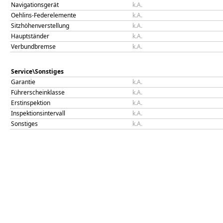
Navigationsgerät
k.A.
Oehlins-Federelemente
k.A.
Sitzhöhenverstellung
k.A.
Hauptständer
k.A.
Verbundbremse
k.A.
Service\Sonstiges
Garantie
k.A.
Führerscheinklasse
k.A.
Erstinspektion
k.A.
Inspektionsintervall
k.A.
Sonstiges
k.A.