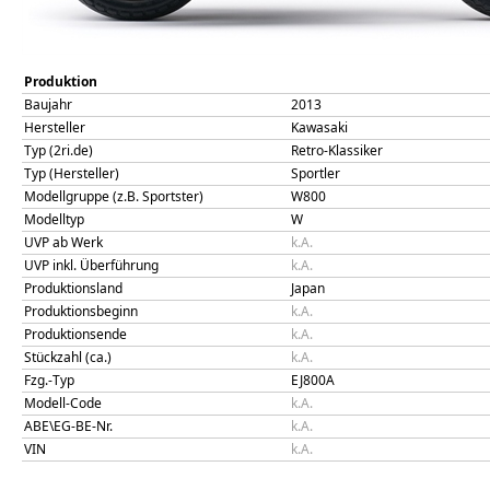
Produktion
Baujahr
2013
Hersteller
Kawasaki
Typ (2ri.de)
Retro-Klassiker
Typ (Hersteller)
Sportler
Modellgruppe (z.B. Sportster)
W800
Modelltyp
W
UVP ab Werk
k.A.
UVP inkl. Überführung
k.A.
Produktionsland
Japan
Produktionsbeginn
k.A.
Produktionsende
k.A.
Stückzahl (ca.)
k.A.
Fzg.-Typ
EJ800A
Modell-Code
k.A.
ABE\EG-BE-Nr.
k.A.
VIN
k.A.