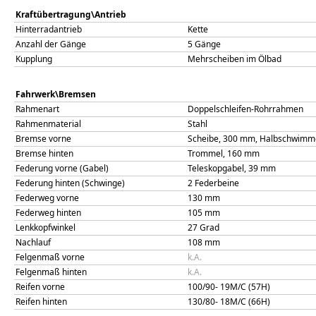
Kraftübertragung\Antrieb
Hinterradantrieb
Kette
Anzahl der Gänge
5 Gänge
Kupplung
Mehrscheiben im Ölbad
Fahrwerk\Bremsen
Rahmenart
Doppelschleifen-Rohrrahmen
Rahmenmaterial
Stahl
Bremse vorne
Scheibe, 300 mm, Halbschwimme
Bremse hinten
Trommel, 160 mm
Federung vorne (Gabel)
Teleskopgabel, 39 mm
Federung hinten (Schwinge)
2 Federbeine
Federweg vorne
130
mm
Federweg hinten
105
mm
Lenkkopfwinkel
27
Grad
Nachlauf
108
mm
Felgenmaß vorne
k.A.
Felgenmaß hinten
k.A.
Reifen vorne
100/90- 19M/C (57H)
Reifen hinten
130/80- 18M/C (66H)