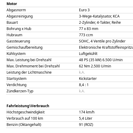
Motor
Abgasnorm
Euro 3
Abgasreinigung
3-Wege-Katalysator, KCA
Bauart
2-Zylinder, 4-Takter, Reihe
Bohrung x Hub
77
x
83
mm
Hubraum
773
ccm
Gassteuerung
SOHC, 4 Ventile pro Zylinder
Gemischaufbereitung
Elektronische Kraftstoffeinsprit
Kühlsystem
Luftgekühlt
Max. Leistung bei Drehzahl
48 PS (35 kW)
6.500
U/min
Max. Drehmoment bei Drehzahl
62
Nm
2.500
U/min
Leistung der Lichtmaschine
k.A.
Startsystem
Kickstarter
Verdichtung
8,4
: 1
Zündkerzen-Typ
k.A.
Fahrleistung\Verbrauch
Höchstgeschwindigkeit
174
km/h
Verbrauch auf 100 km
5,4
Liter
Benzin (Oktangehalt)
91 (ROZ)