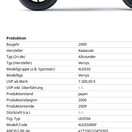
Produktion
Baujahr
2009
Hersteller
Kawasaki
Typ (2ri.de)
Allrounder
Typ (Hersteller)
Versys
Modellgruppe (z.B. Sportster)
KLE650
Modelltyp
Versys
UVP ab Werk
7.300,00
€
UVP inkl. Überführung
k.A.
Produktionsland
Japan
Produktionsbeginn
2006
Produktionsende
2009
Stückzahl (ca.)
k.A.
Fzg.-Typ
LE650A
Modell-Code
KLE650B9F
ABE\EG-BE-Nr.
e1*2002/24*0305