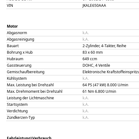
VIN
JKALE650AAA
Motor
Abgasnorm
k.A.
Abgasreinigung
k.A.
Bauart
2-Zylinder, 4-Takter, Reihe
Bohrung x Hub
83
x
60
mm
Hubraum
649
ccm
Gassteuerung
DOHC, 4 Ventile
Gemischaufbereitung
Elektronische Kraftstoffeinsprit
Kühlsystem
k.A.
Max. Leistung bei Drehzahl
64 PS (47 kW)
8.000
U/min
Max. Drehmoment bei Drehzahl
61
Nm
6.800
U/min
Leistung der Lichtmaschine
k.A.
Startsystem
k.A.
Verdichtung
k.A.
Zündkerzen-Typ
k.A.
Fahrleistung\Verbrauch