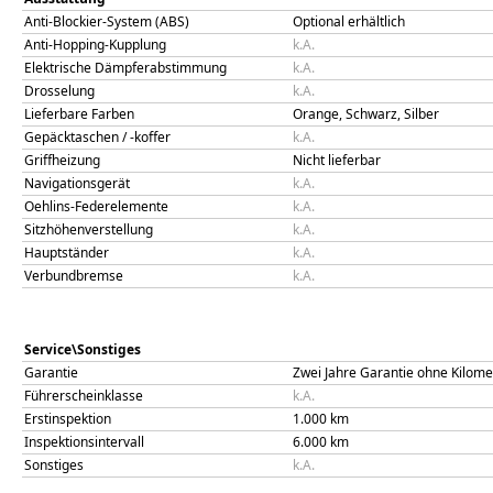
Anti-Blockier-System (ABS)
Optional erhältlich
Anti-Hopping-Kupplung
k.A.
Elektrische Dämpferabstimmung
k.A.
Drosselung
k.A.
Lieferbare Farben
Orange, Schwarz, Silber
Gepäcktaschen / -koffer
k.A.
Griffheizung
Nicht lieferbar
Navigationsgerät
k.A.
Oehlins-Federelemente
k.A.
Sitzhöhenverstellung
k.A.
Hauptständer
k.A.
Verbundbremse
k.A.
Service\Sonstiges
Garantie
Zwei Jahre Garantie ohne Kilom
Führerscheinklasse
k.A.
Erstinspektion
1.000
km
Inspektionsintervall
6.000
km
Sonstiges
k.A.