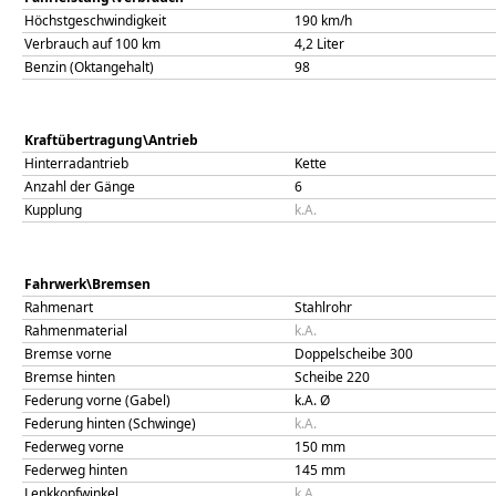
Höchstgeschwindigkeit
190
km/h
Verbrauch auf 100 km
4,2
Liter
Benzin (Oktangehalt)
98
Kraftübertragung\Antrieb
Hinterradantrieb
Kette
Anzahl der Gänge
6
Kupplung
k.A.
Fahrwerk\Bremsen
Rahmenart
Stahlrohr
Rahmenmaterial
k.A.
Bremse vorne
Doppelscheibe 300
Bremse hinten
Scheibe 220
Federung vorne (Gabel)
k.A. Ø
Federung hinten (Schwinge)
k.A.
Federweg vorne
150
mm
Federweg hinten
145
mm
Lenkkopfwinkel
k.A.