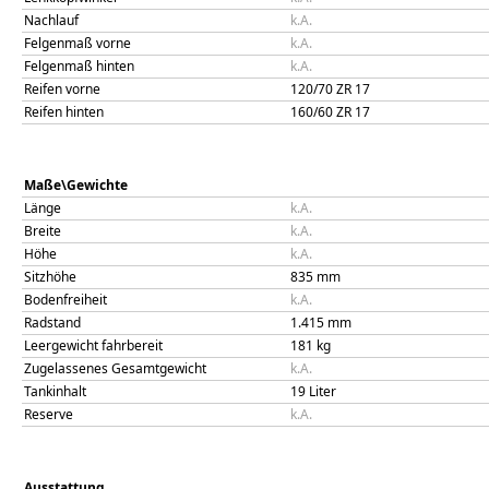
Nachlauf
k.A.
Felgenmaß vorne
k.A.
Felgenmaß hinten
k.A.
Reifen vorne
120/70 ZR 17
Reifen hinten
160/60 ZR 17
Maße\Gewichte
Länge
k.A.
Breite
k.A.
Höhe
k.A.
Sitzhöhe
835
mm
Bodenfreiheit
k.A.
Radstand
1.415
mm
Leergewicht fahrbereit
181
kg
Zugelassenes Gesamtgewicht
k.A.
Tankinhalt
19
Liter
Reserve
k.A.
Ausstattung