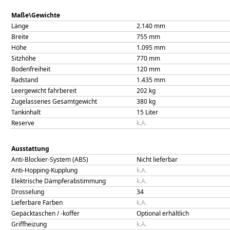
Maße\Gewichte
Länge
2.140
mm
Breite
755
mm
Höhe
1.095
mm
Sitzhöhe
770
mm
Bodenfreiheit
120
mm
Radstand
1.435
mm
Leergewicht fahrbereit
202
kg
Zugelassenes Gesamtgewicht
380
kg
Tankinhalt
15
Liter
Reserve
k.A.
Ausstattung
Anti-Blockier-System (ABS)
Nicht lieferbar
Anti-Hopping-Kupplung
k.A.
Elektrische Dämpferabstimmung
k.A.
Drosselung
34
Lieferbare Farben
k.A.
Gepäcktaschen / -koffer
Optional erhältlich
Griffheizung
k.A.