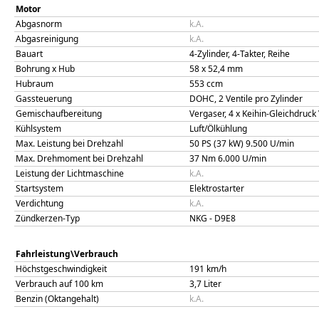
Motor
Abgasnorm
k.A.
Abgasreinigung
k.A.
Bauart
4-Zylinder, 4-Takter, Reihe
Bohrung x Hub
58
x
52,4
mm
Hubraum
553
ccm
Gassteuerung
DOHC, 2 Ventile pro Zylinder
Gemischaufbereitung
Vergaser, 4 x Keihin-Gleichdruc
Kühlsystem
Luft/Ölkühlung
Max. Leistung bei Drehzahl
50 PS (37 kW)
9.500
U/min
Max. Drehmoment bei Drehzahl
37
Nm
6.000
U/min
Leistung der Lichtmaschine
k.A.
Startsystem
Elektrostarter
Verdichtung
k.A.
Zündkerzen-Typ
NKG - D9E8
Fahrleistung\Verbrauch
Höchstgeschwindigkeit
191
km/h
Verbrauch auf 100 km
3,7
Liter
Benzin (Oktangehalt)
k.A.