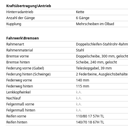
Kraftübertragung\Antrieb
Hinterradantrieb
Kette
Anzahl der Gänge
6 Gänge
Kupplung
Mehrscheiben im Ölbad
Fahrwerk\Bremsen
Rahmenart
Doppelschleifen-Stahlrohr-Rah
Rahmenmaterial
Stahl
Bremse vorne
Doppelscheibe, 300 mm, geloch
Bremse hinten
Scheibe, 240 mm, gelocht
Federung vorne (Gabel)
Teleskopgabel, 39 mm
Federung hinten (Schwinge)
2 Federbeine, Ausgleichsbehält
Federweg vorne
140
mm
Federweg hinten
115
mm
Lenkkopfwinkel
k.A.
Nachlauf
k.A.
Felgenmaß vorne
k.A.
Felgenmaß hinten
k.A.
Reifen vorne
110/80 17 57H TL
Reifen hinten
140/70 18 67H TL