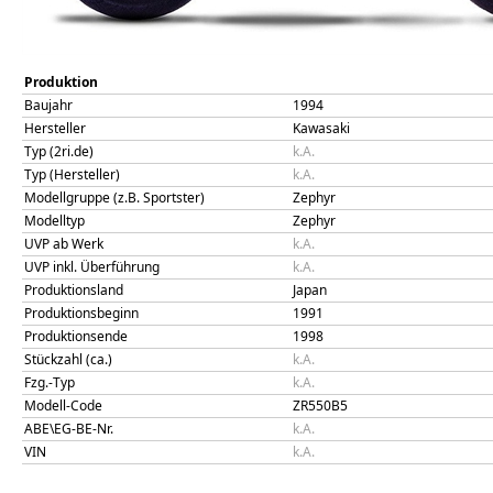
Produktion
Baujahr
1994
Hersteller
Kawasaki
Typ (2ri.de)
k.A.
Typ (Hersteller)
k.A.
Modellgruppe (z.B. Sportster)
Zephyr
Modelltyp
Zephyr
UVP ab Werk
k.A.
UVP inkl. Überführung
k.A.
Produktionsland
Japan
Produktionsbeginn
1991
Produktionsende
1998
Stückzahl (ca.)
k.A.
Fzg.-Typ
k.A.
Modell-Code
ZR550B5
ABE\EG-BE-Nr.
k.A.
VIN
k.A.