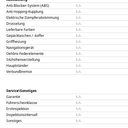
Anti-Blockier-System (ABS)
k.A.
Anti-Hopping-Kupplung
k.A.
Elektrische Dämpferabstimmung
k.A.
Drosselung
k.A.
Lieferbare Farben
k.A.
Gepäcktaschen / -koffer
k.A.
Griffheizung
k.A.
Navigationsgerät
k.A.
Oehlins-Federelemente
k.A.
Sitzhöhenverstellung
k.A.
Hauptständer
k.A.
Verbundbremse
k.A.
Service\Sonstiges
Garantie
k.A.
Führerscheinklasse
k.A.
Erstinspektion
k.A.
Inspektionsintervall
k.A.
Sonstiges
k.A.