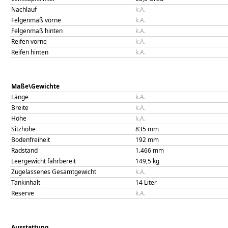
Nachlauf
k.A.
Felgenmaß vorne
k.A.
Felgenmaß hinten
k.A.
Reifen vorne
k.A.
Reifen hinten
k.A.
Maße\Gewichte
Länge
k.A.
Breite
k.A.
Höhe
k.A.
Sitzhöhe
835
mm
Bodenfreiheit
192
mm
Radstand
1.466
mm
Leergewicht fahrbereit
149,5
kg
Zugelassenes Gesamtgewicht
k.A.
Tankinhalt
14
Liter
Reserve
k.A.
Ausstattung