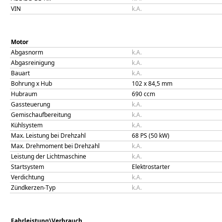
VIN
k.A.
Motor
Abgasnorm
k.A.
Abgasreinigung
k.A.
Bauart
k.A.
Bohrung x Hub
102
x
84,5
mm
Hubraum
690
ccm
Gassteuerung
k.A.
Gemischaufbereitung
k.A.
Kühlsystem
k.A.
Max. Leistung bei Drehzahl
68 PS (50 kW)
Max. Drehmoment bei Drehzahl
k.A.
Leistung der Lichtmaschine
k.A.
Startsystem
Elektrostarter
Verdichtung
k.A.
Zündkerzen-Typ
k.A.
Fahrleistung\Verbrauch