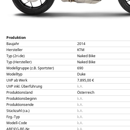
Produktion
Baujahr
2014
Hersteller
KTM
Typ (2ri.de)
Naked Bike
Typ (Hersteller)
Naked Bike
Modellgruppe (z.B. Sportster)
690
Modelltyp
Duke
UVP ab Werk
7.895,00
€
UVP inkl. Überführung
k.A.
Produktionsland
Österreich
Produktionsbeginn
k.A.
Produktionsende
k.A.
Stückzahl (ca.)
k.A.
Fzg.-Typ
k.A.
Modell-Code
k.A.
ABE\EG-BE-Nr.
k.A.