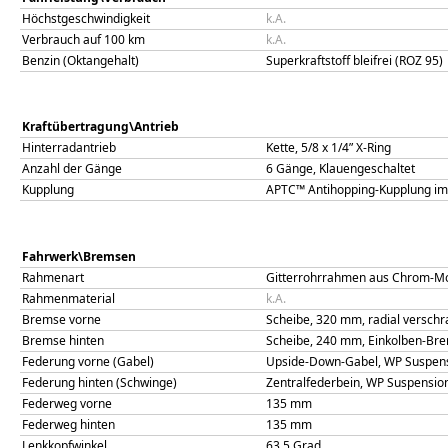
Höchstgeschwindigkeit
k.A.
Verbrauch auf 100 km
k.A.
Benzin (Oktangehalt)
Superkraftstoff bleifrei (ROZ 95)
Kraftübertragung\Antrieb
Hinterradantrieb
Kette, 5/8 x 1/4” X‑Ring
Anzahl der Gänge
6 Gänge, Klauengeschaltet
Kupplung
APTC™ Antihopping‑Kupplung im Ö
Fahrwerk\Bremsen
Rahmenart
Gitterrohrrahmen aus Chrom-Mol
Rahmenmaterial
k.A.
Bremse vorne
Scheibe, 320 mm, radial versch
Bremse hinten
Scheibe, 240 mm, Einkolben-Br
Federung vorne (Gabel)
Upside-Down-Gabel, WP Suspen
Federung hinten (Schwinge)
Zentralfederbein, WP Suspensio
Federweg vorne
135
mm
Federweg hinten
135
mm
Lenkkopfwinkel
63,5
Grad