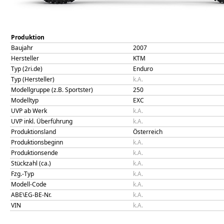
Produktion
Baujahr
2007
Hersteller
KTM
Typ (2ri.de)
Enduro
Typ (Hersteller)
k.A.
Modellgruppe (z.B. Sportster)
250
Modelltyp
EXC
UVP ab Werk
k.A.
UVP inkl. Überführung
k.A.
Produktionsland
Österreich
Produktionsbeginn
k.A.
Produktionsende
k.A.
Stückzahl (ca.)
k.A.
Fzg.-Typ
k.A.
Modell-Code
k.A.
ABE\EG-BE-Nr.
k.A.
VIN
k.A.