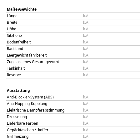
Maße\Gewichte
Länge
k.A.
Breite
k.A.
Höhe
k.A.
Sitzhöhe
k.A.
Bodenfreiheit
k.A.
Radstand
k.A.
Leergewicht fahrbereit
k.A.
Zugelassenes Gesamtgewicht
k.A.
Tankinhalt
k.A.
Reserve
k.A.
Ausstattung
Anti-Blockier-System (ABS)
k.A.
Anti-Hopping-Kupplung
k.A.
Elektrische Dämpferabstimmung
k.A.
Drosselung
k.A.
Lieferbare Farben
k.A.
Gepäcktaschen / -koffer
k.A.
Griffheizung
k.A.