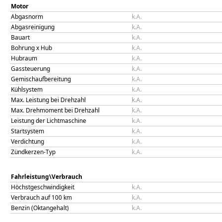
Motor
Abgasnorm
k.A.
Abgasreinigung
k.A.
Bauart
k.A.
Bohrung x Hub
k.A.
Hubraum
k.A.
Gassteuerung
k.A.
Gemischaufbereitung
k.A.
Kühlsystem
k.A.
Max. Leistung bei Drehzahl
k.A.
Max. Drehmoment bei Drehzahl
k.A.
Leistung der Lichtmaschine
k.A.
Startsystem
k.A.
Verdichtung
k.A.
Zündkerzen-Typ
k.A.
Fahrleistung\Verbrauch
Höchstgeschwindigkeit
k.A.
Verbrauch auf 100 km
k.A.
Benzin (Oktangehalt)
k.A.