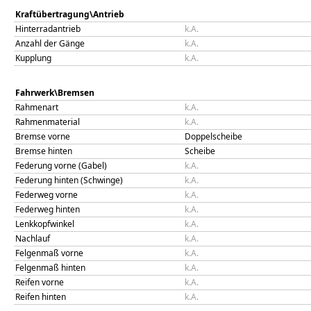
Kraftübertragung\Antrieb
Hinterradantrieb
k.A.
Anzahl der Gänge
k.A.
Kupplung
k.A.
Fahrwerk\Bremsen
Rahmenart
k.A.
Rahmenmaterial
k.A.
Bremse vorne
Doppelscheibe
Bremse hinten
Scheibe
Federung vorne (Gabel)
k.A.
Federung hinten (Schwinge)
k.A.
Federweg vorne
k.A.
Federweg hinten
k.A.
Lenkkopfwinkel
k.A.
Nachlauf
k.A.
Felgenmaß vorne
k.A.
Felgenmaß hinten
k.A.
Reifen vorne
k.A.
Reifen hinten
k.A.