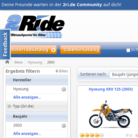
Deine Freunde warten in der
2ri.de Community
auf dich!
Motorradkatalog
Zubehörkatalog
In 
Bikes
Hyosung
2003
Ergebnis filtern
6
Bikes
Sortieren nach:
Hersteller
Hyosung
Hyosung XRX 125 (2003)
Alle anzeigen...
Typ (2ri.de)
Baujahr
2003
Alle anzeigen...
0