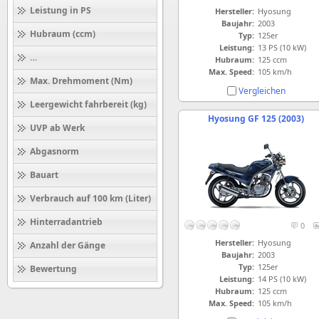
Leistung in PS
Hersteller:
Hyosung
Baujahr:
2003
Hubraum (ccm)
Typ:
125er
Leistung:
13 PS (10 kW)
Höchstgeschwindigkeit (km/h)
Hubraum:
125 ccm
Max. Speed:
105 km/h
Max. Drehmoment (Nm)
Vergleichen
Leergewicht fahrbereit (kg)
Hyosung GF 125 (2003)
UVP ab Werk
Abgasnorm
Bauart
Verbrauch auf 100 km (Liter)
Hinterradantrieb
0
Hersteller:
Hyosung
Anzahl der Gänge
Baujahr:
2003
Typ:
125er
Bewertung
Leistung:
14 PS (10 kW)
Hubraum:
125 ccm
Max. Speed:
105 km/h