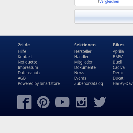
Vergleichen
2ri.de
Sektionen
Bikes
Hilfe
Hersteller
Aprilia
Kontakt
Händler
BMW
Netiquette
Mitglieder
Buell
Impressum
Dokumente
Cagiva
Datenschutz
News
Derbi
AGB
Events
Ducati
Powered by
Smartstore
Zubehörkatalog
Harley-Dav