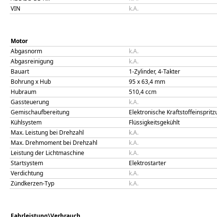
VIN
k.A.
Motor
Abgasnorm
k.A.
Abgasreinigung
k.A.
Bauart
1-Zylinder, 4-Takter
Bohrung x Hub
95
x
63,4
mm
Hubraum
510,4
ccm
Gassteuerung
k.A.
Gemischaufbereitung
Elektronische Kraftstoffeinsprit
Kühlsystem
Flüssigkeitsgekühlt
Max. Leistung bei Drehzahl
k.A.
Max. Drehmoment bei Drehzahl
k.A.
Leistung der Lichtmaschine
k.A.
Startsystem
Elektrostarter
Verdichtung
k.A.
Zündkerzen-Typ
k.A.
Fahrleistung\Verbrauch