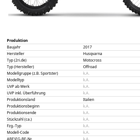
Produktion
Baujahr
2017
Hersteller
Husqvarna
Typ (2ri.de)
Motocross
Typ (Hersteller)
Offroad
Modellgruppe (z.B. Sportster)
k.A.
Modelltyp
k.A.
UVP ab Werk
k.A.
UVP inkl. Überführung
k.A.
Produktionsland
Italien
Produktionsbeginn
k.A.
Produktionsende
k.A.
Stückzahl (ca.)
k.A.
Fzg.-Typ
k.A.
Modell-Code
k.A.
ABE\EG-BE-Nr.
k.A.