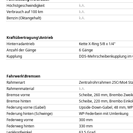
Höchstgeschwindigkeit
k.A.
Verbrauch auf 100 km
k.A.
Benzin (Oktangehalt)
k.A.
Kraftübertragung\Antrieb
Hinterradantrieb
Kette X-Ring 5/8 x 1/4"
Anzahl der Gänge
6 Gänge
Kupplung
DDS-Mehrscheibenkupplung im Ö
Fahrwerk\Bremsen
Rahmenart
Zentralrohrrahmen 25CrMo4 Sta
Rahmenmaterial
k.A.
Bremse vorne
Scheibe, 260 mm, Brembo Zwei
Bremse hinten
Scheibe, 220 mm, Brembo Einko
Federung vorne (Gabel)
Upside-Down-Gabel, 48 mm, WP X
Federung hinten (Schwinge)
WP-Federbein mit Umlenkung
Federweg vorne
300
mm
Federweg hinten
330
mm
Lenkkopfwinkel
63,5
Grad