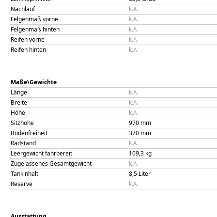
Nachlauf
k.A.
Felgenmaß vorne
k.A.
Felgenmaß hinten
k.A.
Reifen vorne
k.A.
Reifen hinten
k.A.
Maße\Gewichte
Länge
k.A.
Breite
k.A.
Höhe
k.A.
Sitzhöhe
970
mm
Bodenfreiheit
370
mm
Radstand
k.A.
Leergewicht fahrbereit
109,3
kg
Zugelassenes Gesamtgewicht
k.A.
Tankinhalt
8,5
Liter
Reserve
k.A.
Ausstattung