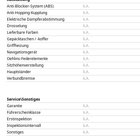
Anti-Blockier-System (ABS)
k.A.
Anti-Hopping-Kupplung
k.A.
Elektrische Dämpferabstimmung
k.A.
Drosselung
k.A.
Lieferbare Farben
k.A.
Gepäcktaschen / -koffer
k.A.
Griffheizung
k.A.
Navigationsgerät
k.A.
Oehlins-Federelemente
k.A.
Sitzhöhenverstellung
k.A.
Hauptständer
k.A.
Verbundbremse
k.A.
Service\Sonstiges
Garantie
k.A.
Führerscheinklasse
k.A.
Erstinspektion
k.A.
Inspektionsintervall
k.A.
Sonstiges
k.A.