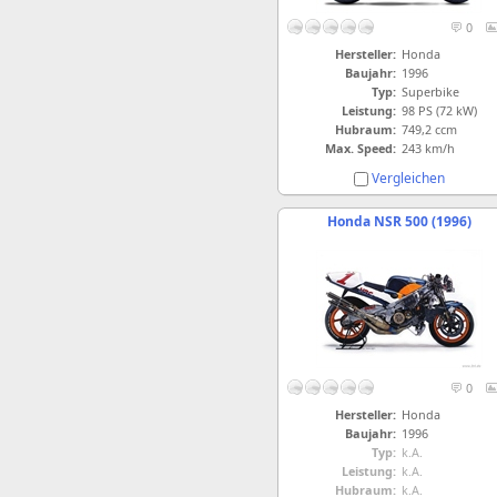
0
Hersteller:
Honda
Baujahr:
1996
Typ:
Superbike
Leistung:
98 PS (72 kW)
Hubraum:
749,2 ccm
Max. Speed:
243 km/h
Vergleichen
Honda NSR 500 (1996)
0
Hersteller:
Honda
Baujahr:
1996
Typ:
k.A.
Leistung:
k.A.
Hubraum:
k.A.