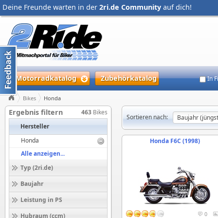
Deine Freunde warten in der
2ri.de Community
auf dich!
Motorradkatalog
Zubehörkatalog
In 
Bikes
Honda
Ergebnis filtern
463
Bikes
Sortieren nach:
Hersteller
Honda
Honda F6C (1998)
Alle anzeigen...
Typ (2ri.de)
Baujahr
Leistung in PS
0
Hubraum (ccm)