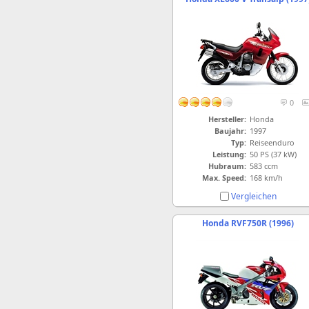
0
Hersteller:
Honda
Baujahr:
1997
Typ:
Reiseenduro
Leistung:
50 PS (37 kW)
Hubraum:
583 ccm
Max. Speed:
168 km/h
Vergleichen
Honda RVF750R (1996)