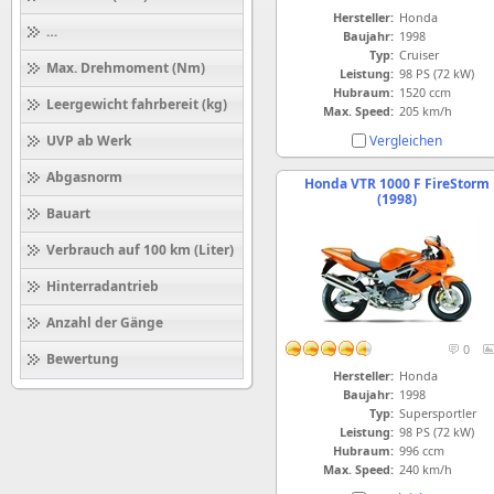
Hersteller:
Honda
Höchstgeschwindigkeit (km/h)
Baujahr:
1998
Typ:
Cruiser
Max. Drehmoment (Nm)
Leistung:
98 PS (72 kW)
Hubraum:
1520 ccm
Leergewicht fahrbereit (kg)
Max. Speed:
205 km/h
Vergleichen
UVP ab Werk
Abgasnorm
Honda VTR 1000 F FireStorm
(1998)
Bauart
Verbrauch auf 100 km (Liter)
Hinterradantrieb
Anzahl der Gänge
0
Bewertung
Hersteller:
Honda
Baujahr:
1998
Typ:
Supersportler
Leistung:
98 PS (72 kW)
Hubraum:
996 ccm
Max. Speed:
240 km/h