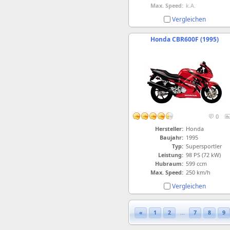
Max. Speed:
k.A.
Vergleichen
Honda CBR600F (1995)
0
Hersteller:
Honda
Baujahr:
1995
Typ:
Supersportler
Leistung:
98 PS (72 kW)
Hubraum:
599 ccm
Max. Speed:
250 km/h
Vergleichen
«
1
2
...
7
8
9