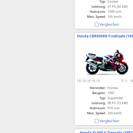
Typ:
Cruiser
Leistung:
57 PS (42 kW)
Hubraum:
1099 ccm
Max. Speed:
165 km/h
Vergleichen
Honda CBR900RR Fireblade (199
0
Hersteller:
Honda
Baujahr:
1997
Typ:
Superbike
Leistung:
98 PS (72 kW)
Hubraum:
919 ccm
Max. Speed:
250 km/h
Vergleichen
Honda XL600 V Transalp (1997