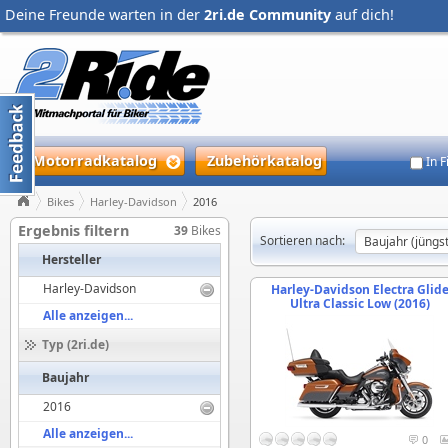
Deine Freunde warten in der
2ri.de Community
auf dich!
Motorradkatalog
Zubehörkatalog
In 
Bikes
Harley-Davidson
2016
Ergebnis filtern
39
Bikes
Sortieren nach:
Hersteller
Harley-Davidson
Harley-Davidson Electra Glid
Ultra Classic Low (2016)
Alle anzeigen...
Typ (2ri.de)
Baujahr
2016
Alle anzeigen...
0