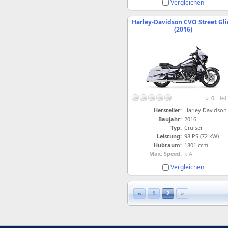
Vergleichen
Harley-Davidson CVO Street Gli
(2016)
0
Hersteller:
Harley-Davidson
Baujahr:
2016
Typ:
Cruiser
Leistung:
98 PS (72 kW)
Hubraum:
1801 ccm
Max. Speed:
k.A.
Vergleichen
«
1
2
»