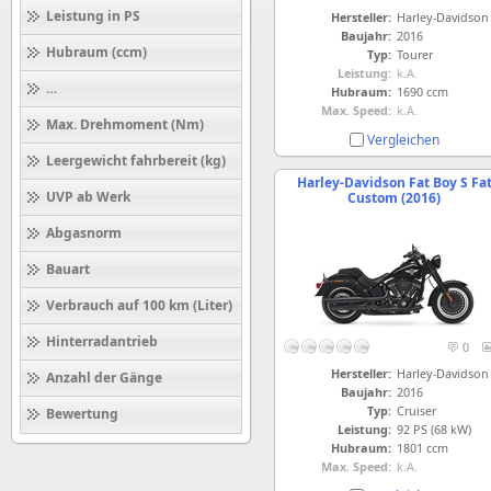
Leistung in PS
Hersteller:
Harley-Davidson
Baujahr:
2016
Hubraum (ccm)
Typ:
Tourer
Leistung:
k.A.
Höchstgeschwindigkeit (km/h)
Hubraum:
1690 ccm
Max. Speed:
k.A.
Max. Drehmoment (Nm)
Vergleichen
Leergewicht fahrbereit (kg)
Harley-Davidson Fat Boy S Fa
UVP ab Werk
Custom (2016)
Abgasnorm
Bauart
Verbrauch auf 100 km (Liter)
Hinterradantrieb
0
Hersteller:
Harley-Davidson
Anzahl der Gänge
Baujahr:
2016
Typ:
Cruiser
Bewertung
Leistung:
92 PS (68 kW)
Hubraum:
1801 ccm
Max. Speed:
k.A.