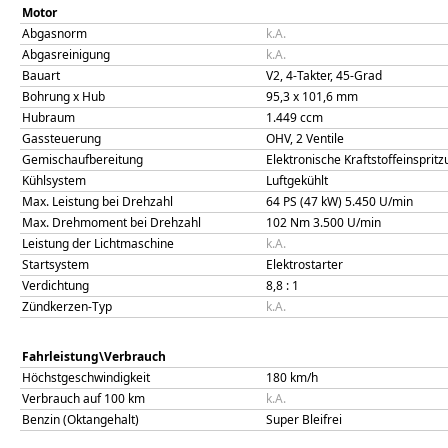
Motor
Abgasnorm
k.A.
Abgasreinigung
k.A.
Bauart
V2, 4-Takter, 45-Grad
Bohrung x Hub
95,3
x
101,6
mm
Hubraum
1.449
ccm
Gassteuerung
OHV, 2 Ventile
Gemischaufbereitung
Elektronische Kraftstoffeinsprit
Kühlsystem
Luftgekühlt
Max. Leistung bei Drehzahl
64 PS (47 kW)
5.450
U/min
Max. Drehmoment bei Drehzahl
102
Nm
3.500
U/min
Leistung der Lichtmaschine
k.A.
Startsystem
Elektrostarter
Verdichtung
8,8
: 1
Zündkerzen-Typ
k.A.
Fahrleistung\Verbrauch
Höchstgeschwindigkeit
180
km/h
Verbrauch auf 100 km
k.A.
Benzin (Oktangehalt)
Super Bleifrei