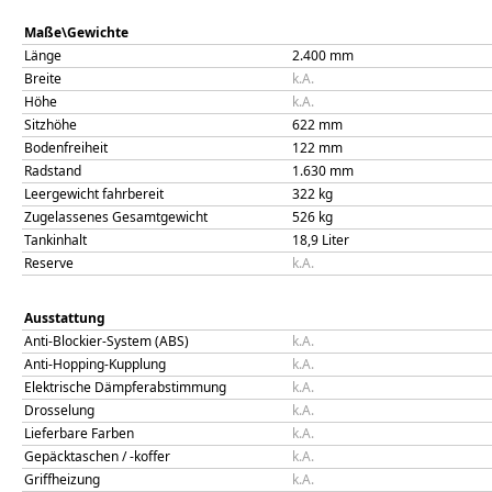
Maße\Gewichte
Länge
2.400
mm
Breite
k.A.
Höhe
k.A.
Sitzhöhe
622
mm
Bodenfreiheit
122
mm
Radstand
1.630
mm
Leergewicht fahrbereit
322
kg
Zugelassenes Gesamtgewicht
526
kg
Tankinhalt
18,9
Liter
Reserve
k.A.
Ausstattung
Anti-Blockier-System (ABS)
k.A.
Anti-Hopping-Kupplung
k.A.
Elektrische Dämpferabstimmung
k.A.
Drosselung
k.A.
Lieferbare Farben
k.A.
Gepäcktaschen / -koffer
k.A.
Griffheizung
k.A.