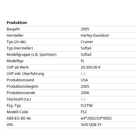
Produktion
Baujahr
2005
Hersteller
Harley-Davidson
Typ (2ri.de)
Cruiser
Typ (Hersteller)
Softail
Modellgruppe (z.B. Sportster)
Softail
Modelltyp
FL
UVP ab Werk
20.300,00
€
UVP inkl. Überführung
k.A.
Produktionsland
USA
Produktionsbeginn
2005
Produktionsende
2006
Stückzahl (ca.)
k.A.
Fzg.-Typ
FLSTNI
Modell-Code
FS2
ABE\EG-BE-Nr.
e4*2002/24*0002
VIN
5HD1JDB 5Y