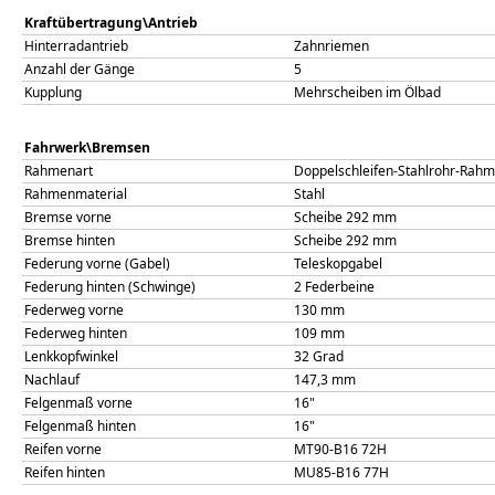
Kraftübertragung\Antrieb
Hinterradantrieb
Zahnriemen
Anzahl der Gänge
5
Kupplung
Mehrscheiben im Ölbad
Fahrwerk\Bremsen
Rahmenart
Doppelschleifen-Stahlrohr-Rah
Rahmenmaterial
Stahl
Bremse vorne
Scheibe 292 mm
Bremse hinten
Scheibe 292 mm
Federung vorne (Gabel)
Teleskopgabel
Federung hinten (Schwinge)
2 Federbeine
Federweg vorne
130
mm
Federweg hinten
109
mm
Lenkkopfwinkel
32
Grad
Nachlauf
147,3
mm
Felgenmaß vorne
16"
Felgenmaß hinten
16"
Reifen vorne
MT90-B16 72H
Reifen hinten
MU85-B16 77H