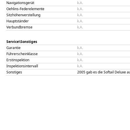
Navigationsgerät
k.A.
Oehlins-Federelemente
k.A.
Sitzhöhenverstellung
k.A.
Hauptständer
k.A.
Verbundbremse
k.A.
Service\Sonstiges
Garantie
k.A.
Führerscheinklasse
k.A.
Erstinspektion
k.A.
Inspektionsintervall
k.A.
Sonstiges
2005 gab es die Softail Deluxe a