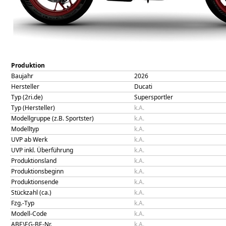
Produktion
Baujahr
2026
Hersteller
Ducati
Typ (2ri.de)
Supersportler
Typ (Hersteller)
k.A.
Modellgruppe (z.B. Sportster)
k.A.
Modelltyp
k.A.
UVP ab Werk
k.A.
UVP inkl. Überführung
k.A.
Produktionsland
k.A.
Produktionsbeginn
k.A.
Produktionsende
k.A.
Stückzahl (ca.)
k.A.
Fzg.-Typ
k.A.
Modell-Code
k.A.
ABE\EG-BE-Nr.
k.A.