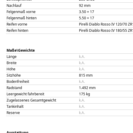
Nachlauf
92
mm
Felgenmaß vorne
3.50 × 17
Felgenmaß hinten
5.50 × 17
Reifen vorne
Pirelli Diablo Rosso IV 120/70 ZR
Reifen hinten
Pirelli Diablo Rosso IV 180/55 ZR
Maße\Gewichte
Länge
k.A.
Breite
k.A.
Höhe
k.A.
Sitzhöhe
815
mm
Bodenfreiheit
k.A.
Radstand
1.492
mm
Leergewicht fahrbereit
175
kg
Zugelassenes Gesamtgewicht
k.A.
Tankinhalt
k.A.
Reserve
k.A.
Ausstattung