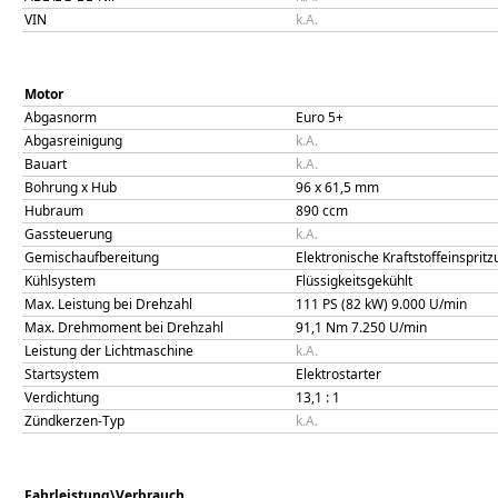
VIN
k.A.
Motor
Abgasnorm
Euro 5+
Abgasreinigung
k.A.
Bauart
k.A.
Bohrung x Hub
96
x
61,5
mm
Hubraum
890
ccm
Gassteuerung
k.A.
Gemischaufbereitung
Elektronische Kraftstoffeinsprit
Kühlsystem
Flüssigkeitsgekühlt
Max. Leistung bei Drehzahl
111 PS (82 kW)
9.000
U/min
Max. Drehmoment bei Drehzahl
91,1
Nm
7.250
U/min
Leistung der Lichtmaschine
k.A.
Startsystem
Elektrostarter
Verdichtung
13,1
: 1
Zündkerzen-Typ
k.A.
Fahrleistung\Verbrauch