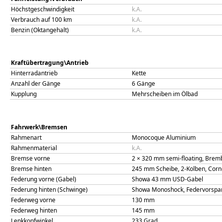
Höchstgeschwindigkeit
k.A.
Verbrauch auf 100 km
k.A.
Benzin (Oktangehalt)
k.A.
Kraftübertragung\Antrieb
Hinterradantrieb
Kette
Anzahl der Gänge
6 Gänge
Kupplung
Mehrscheiben im Ölbad
Fahrwerk\Bremsen
Rahmenart
Monocoque Aluminium
Rahmenmaterial
k.A.
Bremse vorne
2 × 320 mm semi-floating, Brem
Bremse hinten
245 mm Scheibe, 2-Kolben, Corn
Federung vorne (Gabel)
Showa 43 mm USD-Gabel
Federung hinten (Schwinge)
Showa Monoshock, Federvorspan
Federweg vorne
130
mm
Federweg hinten
145
mm
Lenkkopfwinkel
233
Grad