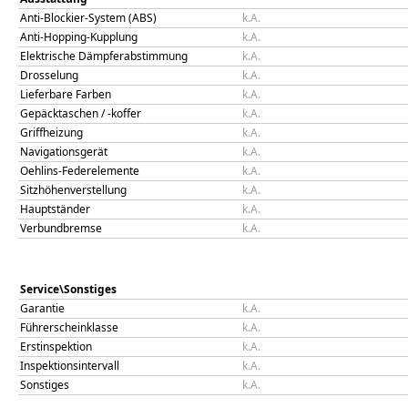
Anti-Blockier-System (ABS)
k.A.
Anti-Hopping-Kupplung
k.A.
Elektrische Dämpferabstimmung
k.A.
Drosselung
k.A.
Lieferbare Farben
k.A.
Gepäcktaschen / -koffer
k.A.
Griffheizung
k.A.
Navigationsgerät
k.A.
Oehlins-Federelemente
k.A.
Sitzhöhenverstellung
k.A.
Hauptständer
k.A.
Verbundbremse
k.A.
Service\Sonstiges
Garantie
k.A.
Führerscheinklasse
k.A.
Erstinspektion
k.A.
Inspektionsintervall
k.A.
Sonstiges
k.A.