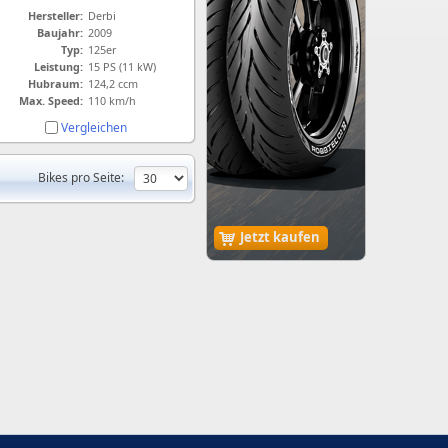
Hersteller:
Derbi
Baujahr:
2009
Typ:
125er
Leistung:
15 PS (11 kW)
Hubraum:
124,2 ccm
Max. Speed:
110 km/h
Vergleichen
Bikes pro Seite:
Jetzt kaufen