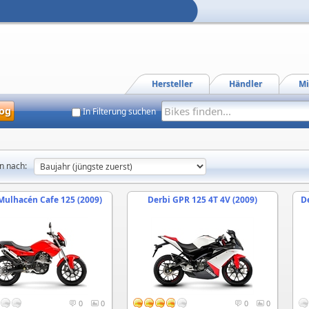
Hersteller
Händler
Mi
og
In Filterung suchen
n nach:
Mulhacén Cafe 125 (2009)
Derbi GPR 125 4T 4V (2009)
D
0
0
0
0