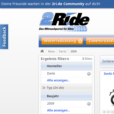
Deine Freunde warten in der
2ri.de Community
auf dich!
Motorradkatalog
Zubehörkatal
Bikes
Derbi
2009
Ergebnis filtern
3
Bikes
Sortiere
Hersteller
Derbi
Derbi 
Alle anzeigen...
Typ (2ri.de)
Baujahr
2009
Alle anzeigen...