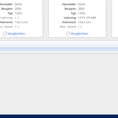
Hersteller:
Derbi
Hersteller:
Derbi
Baujahr:
2009
Baujahr:
2009
Typ:
125er
Typ:
125er
Leistung:
k.A.
Leistung:
14 PS (10 kW)
Hubraum:
124,2 ccm
Hubraum:
124,2 ccm
x. Speed:
k.A.
Max. Speed:
k.A.
Vergleichen
Vergleichen