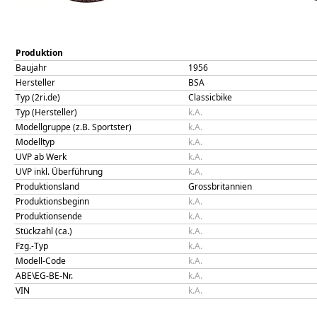
Produktion
Baujahr
1956
Hersteller
BSA
Typ (2ri.de)
Classicbike
Typ (Hersteller)
k.A.
Modellgruppe (z.B. Sportster)
k.A.
Modelltyp
k.A.
UVP ab Werk
k.A.
UVP inkl. Überführung
k.A.
Produktionsland
Grossbritannien
Produktionsbeginn
k.A.
Produktionsende
k.A.
Stückzahl (ca.)
k.A.
Fzg.-Typ
k.A.
Modell-Code
k.A.
ABE\EG-BE-Nr.
k.A.
VIN
k.A.