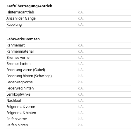
Kraftübertragung\Antrieb
Hinterradantrieb
k.A.
Anzahl der Gänge
k.A.
Kupplung
k.A.
Fahrwerk\Bremsen
Rahmenart
k.A.
Rahmenmaterial
k.A.
Bremse vorne
k.A.
Bremse hinten
k.A.
Federung vorne (Gabel)
k.A.
Federung hinten (Schwinge)
k.A.
Federweg vorne
k.A.
Federweg hinten
k.A.
Lenkkopfwinkel
k.A.
Nachlauf
k.A.
Felgenmaß vorne
k.A.
Felgenmaß hinten
k.A.
Reifen vorne
k.A.
Reifen hinten
k.A.