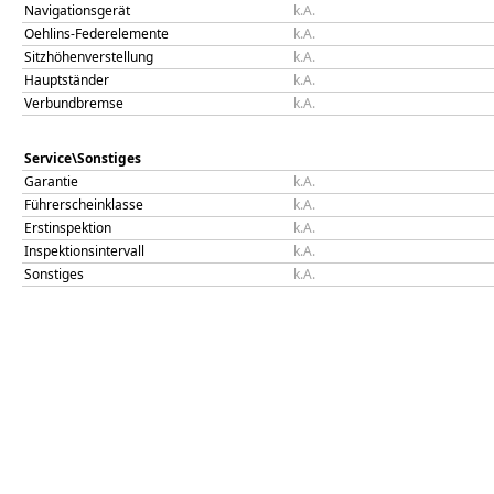
Navigationsgerät
k.A.
Oehlins-Federelemente
k.A.
Sitzhöhenverstellung
k.A.
Hauptständer
k.A.
Verbundbremse
k.A.
Service\Sonstiges
Garantie
k.A.
Führerscheinklasse
k.A.
Erstinspektion
k.A.
Inspektionsintervall
k.A.
Sonstiges
k.A.