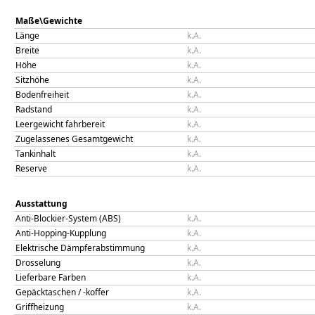
Maße\Gewichte
Länge
k.A.
Breite
k.A.
Höhe
k.A.
Sitzhöhe
k.A.
Bodenfreiheit
k.A.
Radstand
k.A.
Leergewicht fahrbereit
k.A.
Zugelassenes Gesamtgewicht
k.A.
Tankinhalt
k.A.
Reserve
k.A.
Ausstattung
Anti-Blockier-System (ABS)
k.A.
Anti-Hopping-Kupplung
k.A.
Elektrische Dämpferabstimmung
k.A.
Drosselung
k.A.
Lieferbare Farben
k.A.
Gepäcktaschen / -koffer
k.A.
Griffheizung
k.A.