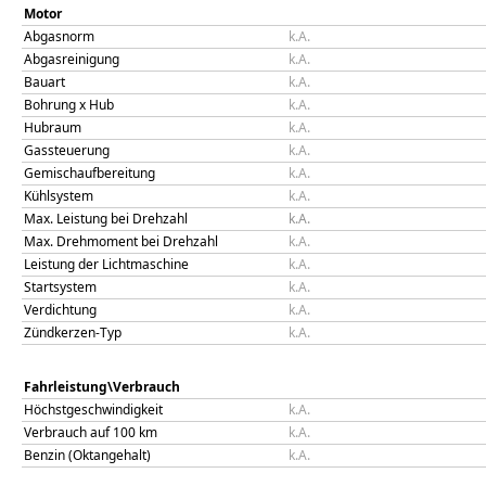
Motor
Abgasnorm
k.A.
Abgasreinigung
k.A.
Bauart
k.A.
Bohrung x Hub
k.A.
Hubraum
k.A.
Gassteuerung
k.A.
Gemischaufbereitung
k.A.
Kühlsystem
k.A.
Max. Leistung bei Drehzahl
k.A.
Max. Drehmoment bei Drehzahl
k.A.
Leistung der Lichtmaschine
k.A.
Startsystem
k.A.
Verdichtung
k.A.
Zündkerzen-Typ
k.A.
Fahrleistung\Verbrauch
Höchstgeschwindigkeit
k.A.
Verbrauch auf 100 km
k.A.
Benzin (Oktangehalt)
k.A.