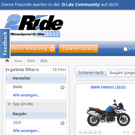
Deine Freunde warten in der
2ri.de Community
auf dich!
Motorradkatalog
Zubehörkatalog
In 
Bikes
BMW
2025
Ergebnis filtern
12
Bikes
Sortieren nach:
Hersteller
BMW
BMW F800GS (2025)
Alle anzeigen...
Typ (2ri.de)
Baujahr
2025
Alle anzeigen...
0