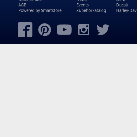
AGB
Events
Ducati
Powered by
Smartstore
Zubehörkatalog
Harley-Dav