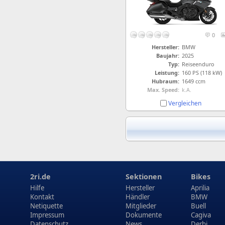
0
Hersteller:
BMW
Baujahr:
2025
Typ:
Reiseenduro
Leistung:
160 PS (118 kW)
Hubraum:
1649 ccm
Max. Speed:
k.A.
Vergleichen
2ri.de
Sektionen
Bikes
Hilfe
Hersteller
Aprilia
Kontakt
Händler
BMW
Netiquette
Mitglieder
Buell
Impressum
Dokumente
Cagiva
Datenschutz
News
Derbi