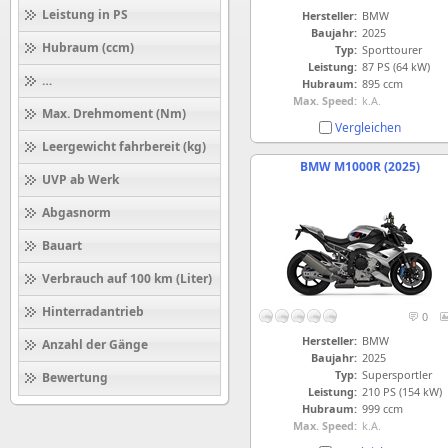
Leistung in PS
Hersteller:
BMW
Baujahr:
2025
Hubraum (ccm)
Typ:
Sporttourer
Leistung:
87 PS (64 kW)
Höchstgeschwindigkeit (km/h)
Hubraum:
895 ccm
Max. Speed:
k.A.
Max. Drehmoment (Nm)
Vergleichen
Leergewicht fahrbereit (kg)
BMW M1000R (2025)
UVP ab Werk
Abgasnorm
Bauart
Verbrauch auf 100 km (Liter)
Hinterradantrieb
0
Hersteller:
BMW
Anzahl der Gänge
Baujahr:
2025
Typ:
Supersportler
Bewertung
Leistung:
210 PS (154 kW)
Hubraum:
999 ccm
Max. Speed:
k.A.