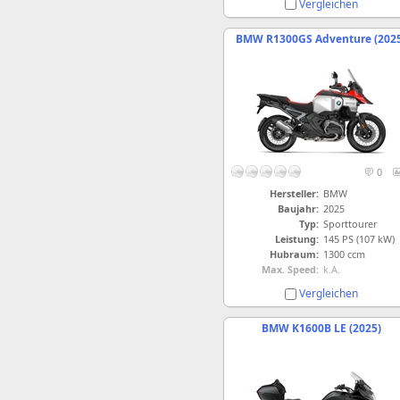
Vergleichen
BMW R1300GS Adventure (202
0
Hersteller:
BMW
Baujahr:
2025
Typ:
Sporttourer
Leistung:
145 PS (107 kW)
Hubraum:
1300 ccm
Max. Speed:
k.A.
Vergleichen
BMW K1600B LE (2025)