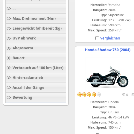
Hersteller:
Yamaha
Höchstgeschwindigkeit (km/h)
Baujahr:
2004
Typ:
Superbike
Max. Drehmoment (Nm)
Leistung:
123 PS (90 kW)
Hubraum:
599 ccm
Leergewicht fahrbereit (kg)
Max. Speed:
258 km/h
Vergleichen
UVP ab Werk
Abgasnorm
Honda Shadow 750 (2004)
Bauart
Verbrauch auf 100 km (Liter)
Hinterradantrieb
Anzahl der Gänge
0
Bewertung
Hersteller:
Honda
Baujahr:
2004
Typ:
Cruiser
Leistung:
46 PS (34 kW)
Hubraum:
745 ccm
Max. Speed:
150 km/h