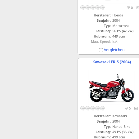
0
Hersteller:
Honda
Baujahr:
2004
Typ:
Motocross
Leistung:
56 PS (42 kW)
Hubraum:
449 ccm
Max. Speed:
k.A.
Vergleichen
Kawasaki ER-5 (2004)
0
Hersteller:
Kawasaki
Baujahr:
2004
Typ:
Naked Bike
Leistung:
49 PS (36 kW)
Hubraum:
499 ccm