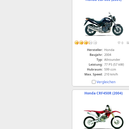
0
Hersteller:
Honda
Baujahr:
2004
Typ:
Allrounder
Leistung:
77 PS (57 kW)
Hubraum:
599 ccm
Max. Speed:
210 km/h
Vergleichen
Honda CRF450R (2004)