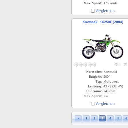
Max. Speed:
175 km/h
Vergleichen
Kawasaki KX250F (2004)
0
Hersteller:
Kawasaki
Baujahr:
2004
Typ:
Motocross
Leistung:
43 PS (32 kW)
Hubraum:
249 ccm
Max. Speed:
k.A.
Vergleichen
«
1
2
3
4
5
6