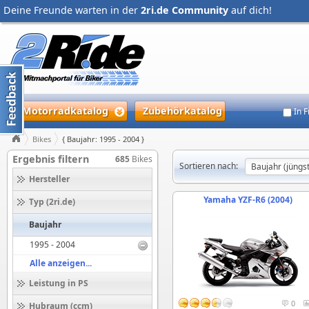
Deine Freunde warten in der
2ri.de Community
auf dich!
Motorradkatalog
Zubehörkatalog
In 
Bikes
{ Baujahr: 1995 - 2004 }
Ergebnis filtern
685
Bikes
Sortieren nach:
Hersteller
Yamaha YZF-R6 (2004)
Typ (2ri.de)
Baujahr
1995 - 2004
Alle anzeigen...
Leistung in PS
0
Hubraum (ccm)