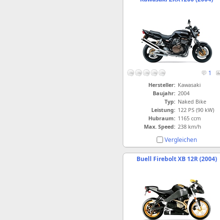
1
Hersteller:
Kawasaki
Baujahr:
2004
Typ:
Naked Bike
Leistung:
122 PS (90 kW)
Hubraum:
1165 ccm
Max. Speed:
238 km/h
Vergleichen
Buell Firebolt XB 12R (2004)