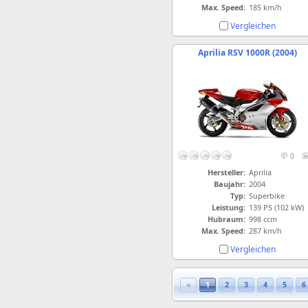
Max. Speed:
185 km/h
Vergleichen
Aprilia RSV 1000R (2004)
0
Hersteller:
Aprilia
Baujahr:
2004
Typ:
Superbike
Leistung:
139 PS (102 kW)
Hubraum:
998 ccm
Max. Speed:
287 km/h
Vergleichen
«
1
2
3
4
5
6