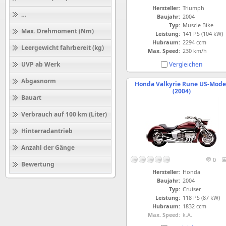
Hersteller:
Triumph
Höchstgeschwindigkeit (km/h)
Baujahr:
2004
Typ:
Muscle Bike
Max. Drehmoment (Nm)
Leistung:
141 PS (104 kW)
Hubraum:
2294 ccm
Leergewicht fahrbereit (kg)
Max. Speed:
230 km/h
Vergleichen
UVP ab Werk
Abgasnorm
Honda Valkyrie Rune US-Mode
(2004)
Bauart
Verbrauch auf 100 km (Liter)
Hinterradantrieb
Anzahl der Gänge
0
Bewertung
Hersteller:
Honda
Baujahr:
2004
Typ:
Cruiser
Leistung:
118 PS (87 kW)
Hubraum:
1832 ccm
Max. Speed:
k.A.