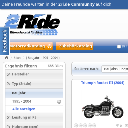
Deine Freunde warten in der
2ri.de Community
auf dich!
Motorradkatalog
Zubehörkatalog
In 
Bikes
{ Baujahr: 1995 - 2004 }
Ergebnis filtern
685
Bikes
Sortieren nach:
Hersteller
Triumph Rocket III (2004)
Typ (2ri.de)
Baujahr
1995 - 2004
Alle anzeigen...
Leistung in PS
0
Hubraum (ccm)