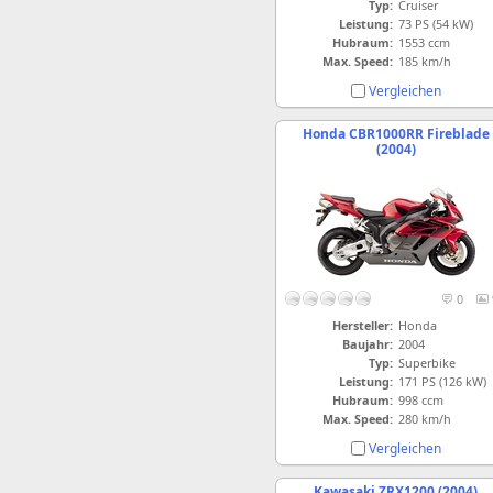
Typ:
Cruiser
Leistung:
73 PS (54 kW)
Hubraum:
1553 ccm
Max. Speed:
185 km/h
Vergleichen
Honda CBR1000RR Fireblade
(2004)
0
Hersteller:
Honda
Baujahr:
2004
Typ:
Superbike
Leistung:
171 PS (126 kW)
Hubraum:
998 ccm
Max. Speed:
280 km/h
Vergleichen
Kawasaki ZRX1200 (2004)